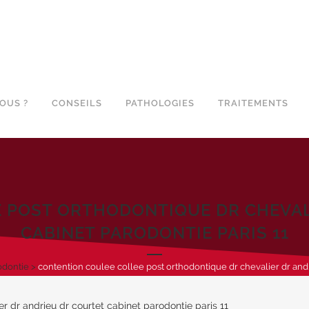
OUS ?
CONSEILS
PATHOLOGIES
TRAITEMENTS
 POST ORTHODONTIQUE DR CHEVAL
CABINET PARODONTIE PARIS 11
odontie
>
contention coulee collee post orthodontique dr chevalier dr andr