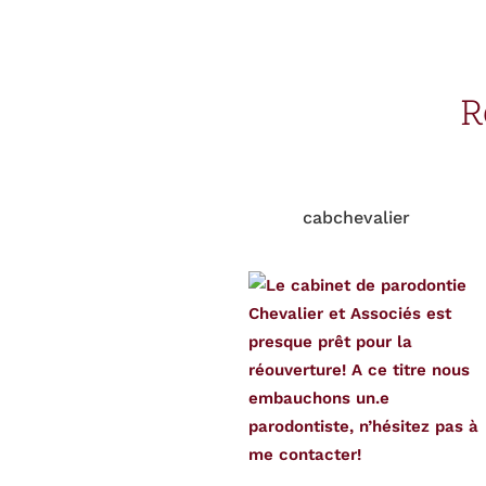
R
cabchevalier