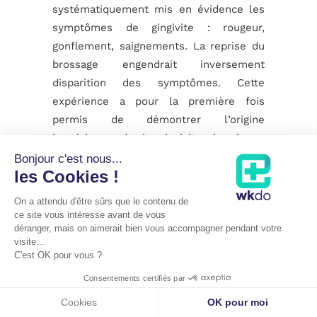
systématiquement mis en évidence les
symptômes de gingivite : rougeur,
gonflement, saignements. La reprise du
brossage engendrait inversement
disparition des symptômes. Cette
expérience a pour la première fois
permis de démontrer l’origine
bactérienne de la gingivite, la plaque
dentaire étant composée de bactéries.
Bonjour c'est nous...
les Cookies !
https://www.sfpio.com/espace-grand-
public/informations-
On a attendu d'être sûrs que le contenu de
patients/gingivite.html
ce site vous intéresse avant de vous
déranger, mais on aimerait bien vous accompagner pendant votre
visite...
LE BIOFILM
est une organisation
C'est OK pour vous ?
biologique très complexe, résultant des
Consentements certifiés par
interactions des différents types de
Share This
Cookies
OK pour moi
bactéries entre elles. Le schéma ci-