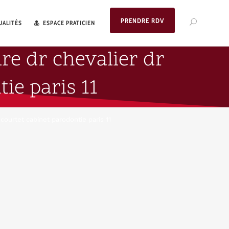
PRENDRE RDV
UALITÉS
ESPACE PRATICIEN
re dr chevalier dr
ie paris 11
 courtet cabinet parodontie paris 11