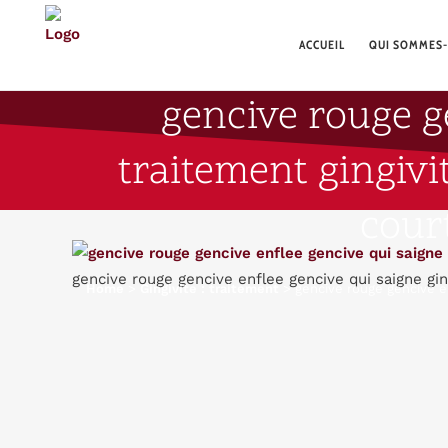
ACCUEIL
QUI SOMMES-
gencive rouge ge
traitement gingivi
cour
gencive rouge gencive enflee gencive qui saigne ging
Home
>
Gingivite : traitement
>
gencive rouge gencive en