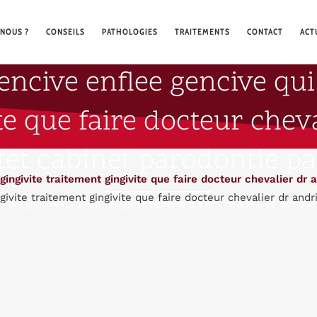
NOUS ?
CONSEILS
PATHOLOGIES
TRAITEMENTS
CONTACT
ACT
ncive enflee gencive qui
te que faire docteur chev
tet cabinet parodontie par
ivite traitement gingivite que faire docteur chevalier dr andr
flee gencive qui saigne gingivite traitement gingivite que faire docteur 