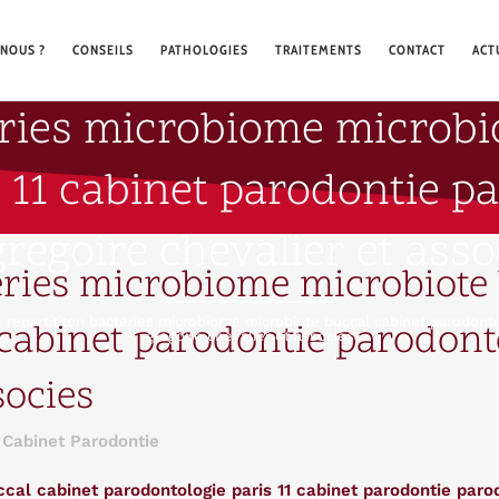
NOUS ?
CONSEILS
PATHOLOGIES
TRAITEMENTS
CONTACT
ACT
eries microbiome microbi
 11 cabinet parodontie pa
gregoire chevalier et asso
eries microbiome microbiote 
>
repartititon bacteries microbiome microbiote buccal cabinet parodontol
 cabinet parodontie parodonto
gregoire chevalier et associes
socies
 Cabinet Parodontie