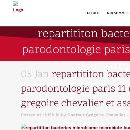
ACCUEIL
QUI SOMMES-
repartititon bact
parodontologie paris
dr 
05 Jan
repartititon bact
Home
>
Actualités
>
Le microbiote buccal - Chapitre 5
parodontologie paris 11
gregoire chevalier et as
Posted at 11:15h
in
by
Docteur Grégoire Chevalier -