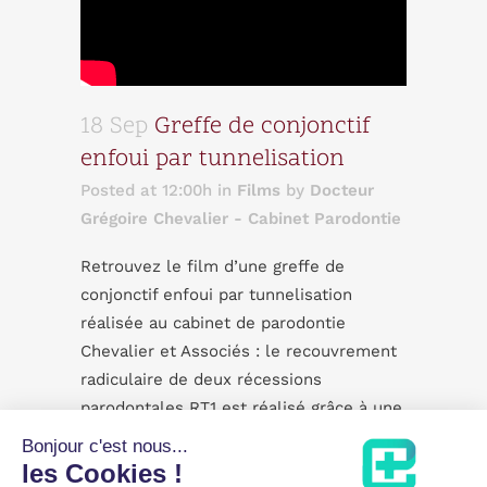
18 Sep
Greffe de conjonctif
enfoui par tunnelisation
Posted at 12:00h
in
Films
by
Docteur
Grégoire Chevalier - Cabinet Parodontie
Retrouvez le film d’une greffe de
conjonctif enfoui par tunnelisation
réalisée au cabinet de parodontie
Chevalier et Associés : le recouvrement
radiculaire de deux récessions
parodontales RT1 est réalisé grâce à une
greffe de conjonctif enfoui par
Bonjour c'est nous...
tunnelisation.
les Cookies !