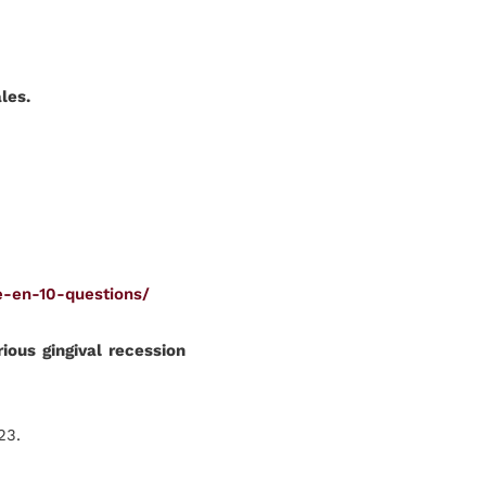
ales.
e-en-10-questions/
ious gingival recession
23.