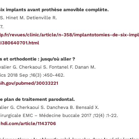
ix implants avant prothèse amovible complète.
S. Hinet M. Detienville R.
7.
p.fr/revues/clinic/article/n-358/implantotomies-de-six-imp
I380640701.html
 et orthodontie : jusqu’où aller ?
alier G. Cherkaoui S. Fontanel F. Danan M.
ics 2018 Sep ;16(3) :450-462.
nih.gov/pubmed/30033221
le plan de traitement parodontal.
lier G. Cherkaoui S. Dancheva B. Bensaïd X.
rurgicale EMC – Médecine buccale 2017 ;12(4) :1-22.
-hdi.com/article/1143706