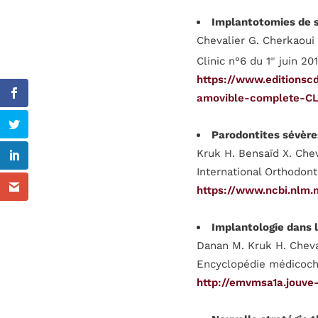
Implantotomies de s
Chevalier G. Cherkaoui 
Clinic n°6 du 1
juin 201
er
https://www.editionscd
amovible-complete-CL
Parodontites sévères
Kruk H. Bensaïd X. Chev
International Orthodont
https://www.ncbi.nlm.
Implantologie dans 
Danan M. Kruk H. Cheva
Encyclopédie médicochi
http://emvmsa1a.jouve