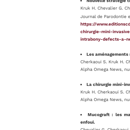
Nouvelle stratégie t
Kruk H. Chevalier G. C
Journal de Parodontie e
https://www.editionscd
chirurgie-mini-invasi
intrabony-defects-a-
Les aménagements mu
Cherkaoui S. Kruk H. C
Alpha Omega News, num
La chirurgie mini-in
Kruk H. Cherkaoui S. C
Alpha Omega News, num
Mucograft : les ma
enfoui.
Chevalier G. Cherkaoui