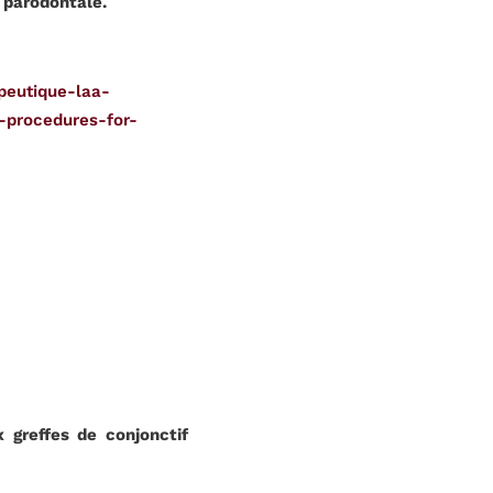
n parodontale.
apeutique-laa-
-procedures-for-
 greffes de conjonctif