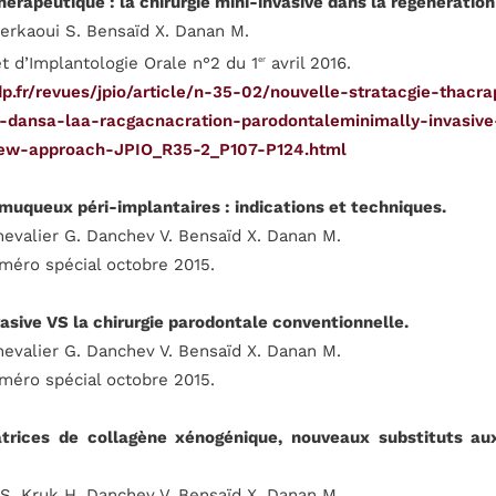
hérapeutique : la chirurgie mini-invasive dans la régénératio
herkaoui S. Bensaïd X. Danan M.
t d’Implantologie Orale n°2 du 1
avril 2016.
er
p.fr/revues/jpio/article/n-35-02/nouvelle-stratacgie-thacr
ve-dansa-laa-racgacnacration-parodontaleminimally-invasive
new-approach-JPIO_R35-2_P107-P124.html
queux péri-implantaires : indications et techniques.
hevalier G. Danchev V. Bensaïd X. Danan M.
éro spécial octobre 2015.
vasive VS la chirurgie parodontale conventionnelle.
hevalier G. Danchev V. Bensaïd X. Danan M.
éro spécial octobre 2015.
trices de collagène xénogénique, nouveaux substituts aux
 S. Kruk H. Danchev V. Bensaïd X. Danan M.