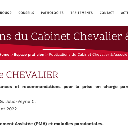
NOUS ?
CONSEILS
PATHOLOGIES
TRAITEMENTS
CONTACT
ACT
ons du Cabinet Chevalier 
Home
>
Espace praticien
>
Publications du Cabinet Chevalier & Associé
re CHEVALIER
ances et recommandations pour la prise en charge par
G. Julio-Veyrie C.
let 2022.
ement Assistée (PMA) et maladies parodontales.