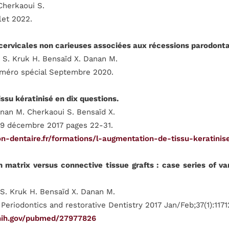
Cherkaoui S.
let 2022.
 cervicales non carieuses associées aux récessions parodont
 S. Kruk H. Bensaïd X. Danan M.
méro spécial Septembre 2020.
ssu kératinisé en dix questions.
anan M. Cherkaoui S. Bensaïd X.
 19 décembre 2017 pages 22-31.
n-dentaire.fr/formations/l-augmentation-de-tissu-keratinis
 matrix versus connective tissue grafts : case series of var
 S. Kruk H. Bensaïd X. Danan M.
 Periodontics and restorative Dentistry 2017 Jan/Feb;37(1):1171
.nih.gov/pubmed/27977826