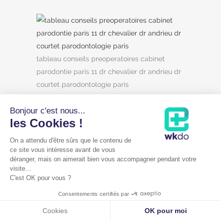
tableau conseils preoperatoires cabinet
parodontie paris 11 dr chevalier dr andrieu dr
courtet parodontologie paris
Bonjour c'est nous...
les Cookies !
On a attendu d'être sûrs que le contenu de
ce site vous intéresse avant de vous
déranger, mais on aimerait bien vous accompagner pendant votre
visite...
C'est OK pour vous ?
Mentions légales
|
Cookies
Consentements certifiés par
Copyright Cabinet parodontie Paris 11 - Dr Grégoire Chevalier |
WKDO
©
Cookies
OK pour moi
Annuaire de l'ONCD