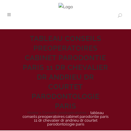
TABLEAU CONSEILS
PREOPERATOIRES
CABINET PARODONTIE
PARIS 11 DR CHEVALIER
DR ANDRIEU DR
COURTET
PARODONTOLOGIE
PARIS
Home
>
Conseils postopératoires
>
tableau
conseils preoperatoires cabinet parodontie paris
11 dr chevalier dr andrieu dr courtet
parodontologie paris