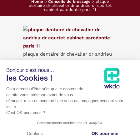
Home
>
Conseils de brossage
>
plaque
dentaire dr chevalier dr andrieu dr courtet
cabinet parodontie paris 11
plaque dentaire dr chevalier dr andrieu
dr courtet cabinet parodontie paris 11
Bonjour c'est nous...
les Cookies !
On a attendu d'être sûrs que le contenu de
ce site vous intéresse avant de vous
déranger, mais on aimerait bien vous accompagner pendant votre
Mentions légales
|
Cookies
visite...
C'est OK pour vous ?
Copyright Cabinet parodontie Paris 11 - Dr Grégoire Chevalier |
WKDO
©
Consentements certifiés par
Annuaire de l'ONCD
Cookies
OK pour moi