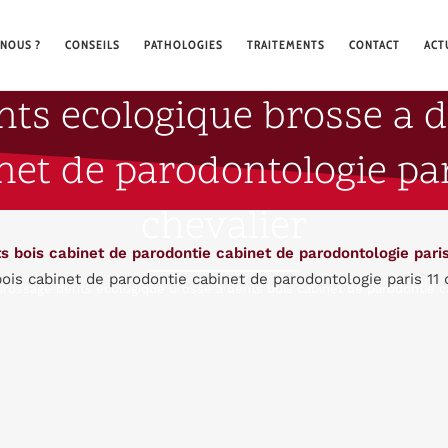
NOUS ?
CONSEILS
PATHOLOGIES
TRAITEMENTS
CONTACT
ACT
nts ecologique brosse a d
et de parodontologie par
chevalier
is cabinet de parodontie cabinet de parodontologie paris 11 d
brossage dents ecologique brosse a dents bois cabinet de parodontie cab