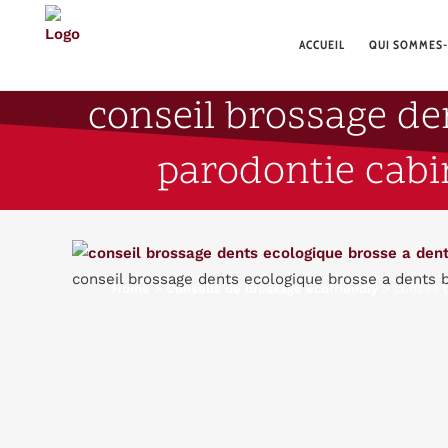
ACCUEIL
QUI SOMMES-
conseil brossage de
parodontie cabin
conseil brossage dents ecologique brosse a dents bo
Home
>
Conseils de brossage écofriendly
>
conseil 