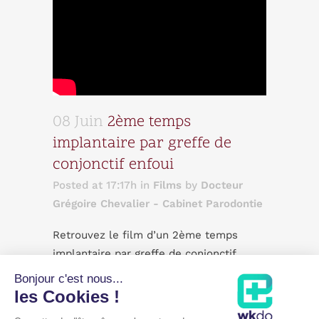
08 Juin
2ème temps
implantaire par greffe de
conjonctif enfoui
Posted at 17:17h
in
Films
by
Docteur
Grégoire Chevalier - Cabinet Parodontie
Retrouvez le film d’un 2ème temps
implantaire par greffe de conjonctif
enfoui réalisée au cabinet de parodontie
Bonjour c'est nous...
Chevalier et Associés.
les Cookies !