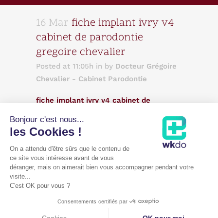
16 Mar
fiche implant ivry v4
cabinet de parodontie
gregoire chevalier
Posted at 11:05h
in
by
Docteur Grégoire
Chevalier - Cabinet Parodontie
fiche implant ivry v4 cabinet de
parodontie gregoire chevalier
Bonjour c'est nous...
fiche implant ivry v4 cabinet de
les Cookies !
parodontie gregoire chevalier
On a attendu d'être sûrs que le contenu de
ce site vous intéresse avant de vous
déranger, mais on aimerait bien vous accompagner pendant votre
Mentions légales
|
Cookies
visite...
C'est OK pour vous ?
Copyright Cabinet parodontie Paris 11 - Dr Grégoire Chevalier |
WKDO
©
Consentements certifiés par
Annuaire de l'ONCD